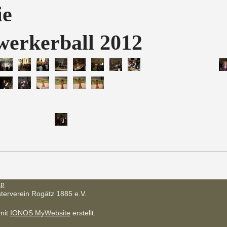
ie
erkerball 2012
ap
terverein Rogätz 1885 e.V.
mit
IONOS MyWebsite
erstellt.