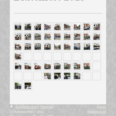
Druckversion
|
Sitemap
Login
© Handwerker - und
Webansicht